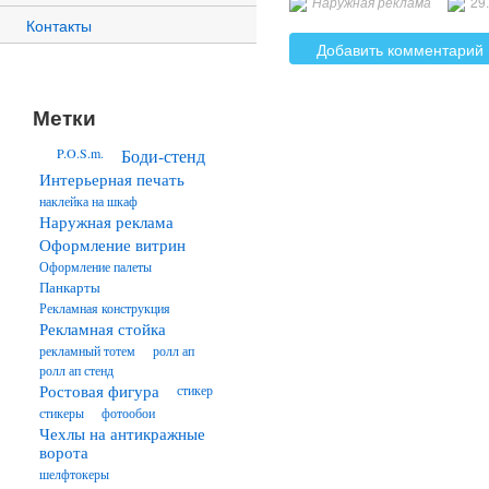
Наружная реклама
29
Контакты
Добавить комментарий
Метки
P.O.S.m.
Боди-стенд
Интерьерная печать
наклейка на шкаф
Наружная реклама
Оформление витрин
Оформление палеты
Панкарты
Рекламная конструкция
Рекламная стойка
рекламный тотем
ролл ап
ролл ап стенд
Ростовая фигура
стикер
стикеры
фотообои
Чехлы на антикражные
ворота
шелфтокеры