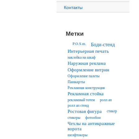
Контакты
Метки
P.O.S.m.
Боди-стенд
Интерьерная печать
наклейка на шкаф
Наружная реклама
Оформление витрин
Оформление палеты
Панкарты
Рекламная конструкция
Рекламная стойка
рекламный тотем
ролл ап
ролл ап стенд
Ростовая фигура
стикер
стикеры
фотообои
Чехлы на антикражные
ворота
шелфтокеры